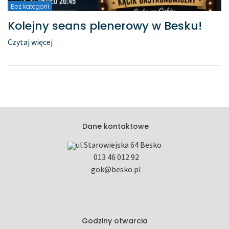
Bez kategorii
Kolejny seans plenerowy w Besku!
Czytaj więcej
Dane kontaktowe
ul.Starowiejska
64
Besko
013 46 012 92
gok@besko.pl
Godziny otwarcia