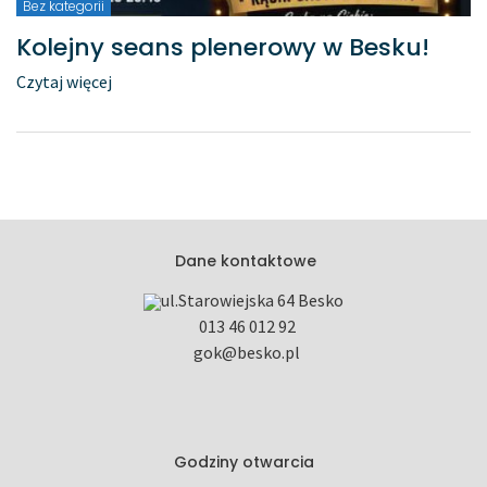
Bez kategorii
Kolejny seans plenerowy w Besku!
Czytaj więcej
Dane kontaktowe
ul.Starowiejska
64
Besko
013 46 012 92
gok@besko.pl
Godziny otwarcia